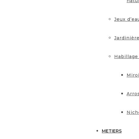
natu
Jeux d’ea
Jardinièr
Habillage
Miro
Arro
Nich
METIERS