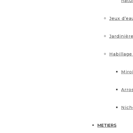
natu
Jeux d’ea
Jardinièr
Habillage
Miro
Arro
Nich
METIERS