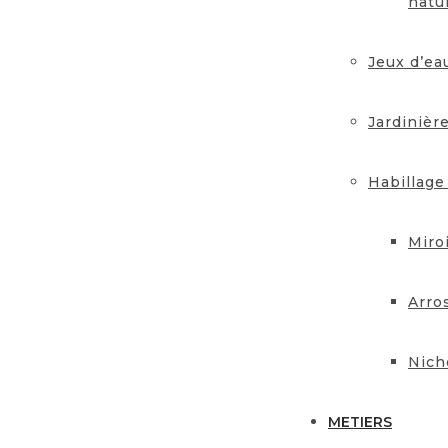
natu
Jeux d’ea
Jardinièr
Habillage
Miro
Arro
Nich
METIERS