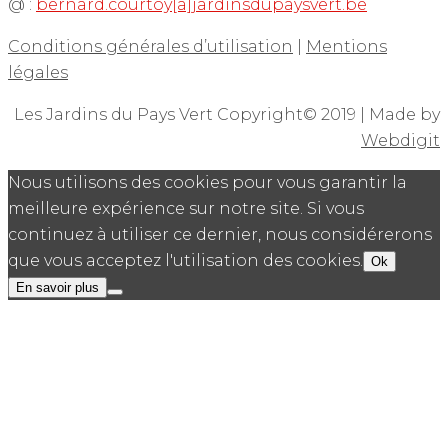
@ :
bernard.courtoy[a]jardinsdupaysvert.be
Conditions générales d’utilisation
|
Mentions
légales
Les Jardins du Pays Vert Copyright© 2019 | Made by
Webdigit
Nous utilisons des cookies pour vous garantir la
meilleure expérience sur notre site. Si vous
continuez à utiliser ce dernier, nous considérerons
que vous acceptez l'utilisation des cookies.
Ok
En savoir plus