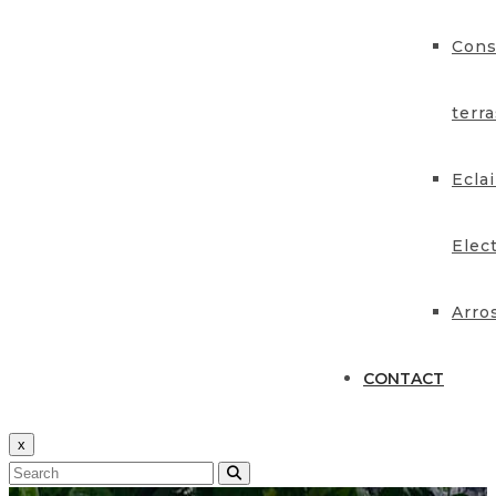
Cons
terr
Eclai
Elect
Arro
CONTACT
x