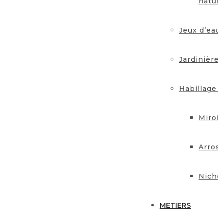
natu
Jeux d’ea
Jardinièr
Habillage
Miro
Arro
Nich
METIERS