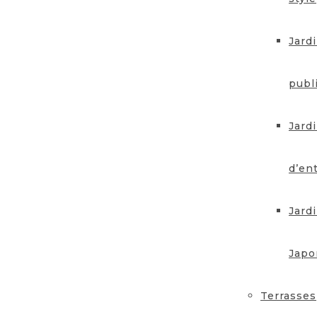
Jard
publ
Jard
d’en
Jard
Japo
Terrasses