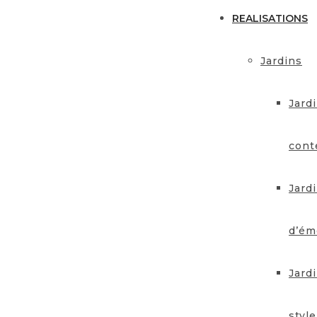
REALISATIONS
Jardins
Jard
cont
Jard
d’ém
Jard
style