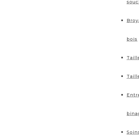
souc
Broy
bois
Taill
Taill
Entr
bina
Soin