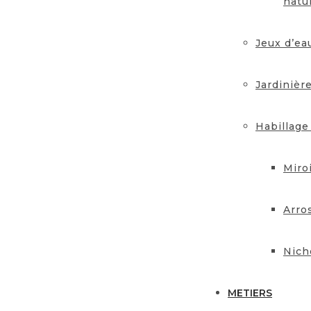
natu
Jeux d’ea
Jardinièr
Habillage
Miro
Arro
Nich
METIERS