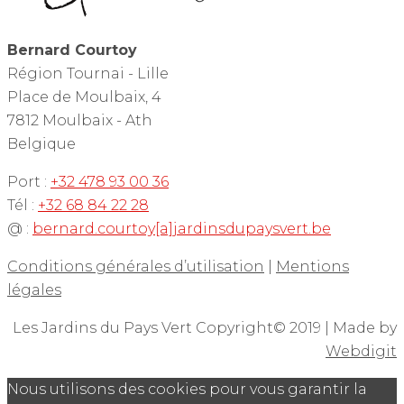
Bernard Courtoy
Région Tournai - Lille
Place de Moulbaix, 4
7812 Moulbaix - Ath
Belgique
Port :
+32 478 93 00 36
Tél :
+32 68 84 22 28
@ :
bernard.courtoy[a]jardinsdupaysvert.be
Conditions générales d’utilisation
|
Mentions
légales
Les Jardins du Pays Vert Copyright© 2019 | Made by
Webdigit
Nous utilisons des cookies pour vous garantir la