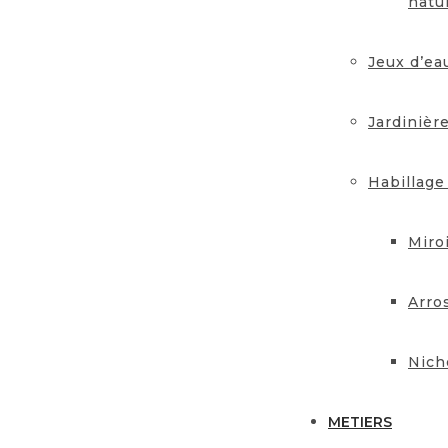
natu
Jeux d’ea
Jardinièr
Habillage
Miro
Arro
Nich
METIERS