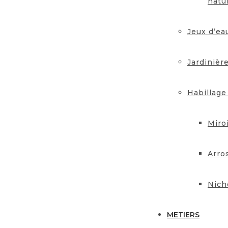
natu
Jeux d’ea
Jardinièr
Habillage
Miro
Arro
Nich
METIERS