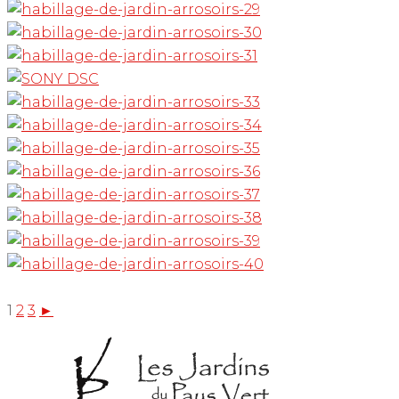
1
2
3
►