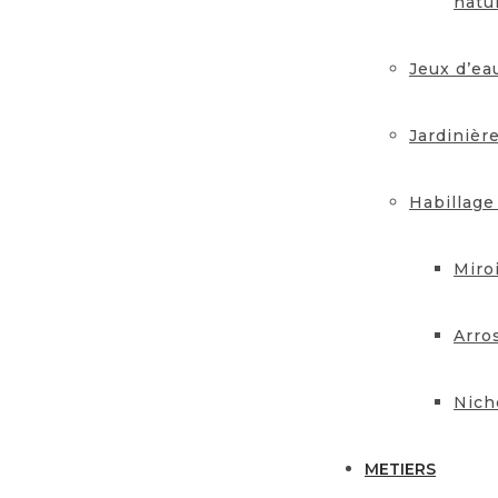
natu
Jeux d’ea
Jardinièr
Habillage
Miro
Arro
Nich
METIERS