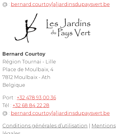
@ :
bernard.courtoy[a]jardinsdupaysvert.be
Bernard Courtoy
Région Tournai - Lille
Place de Moulbaix, 4
7812 Moulbaix - Ath
Belgique
Port :
+32 478 93 00 36
Tél :
+32 68 84 22 28
@ :
bernard.courtoy[a]jardinsdupaysvert.be
Conditions générales d’utilisation
|
Mentions
légales