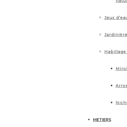
natu
Jeux d’ea
Jardinièr
Habillage
Miro
Arro
Nich
METIERS