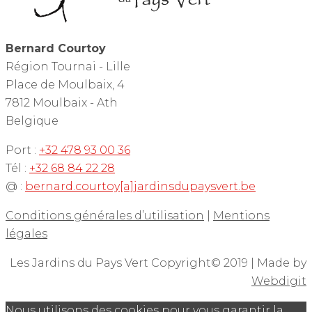
Bernard Courtoy
Région Tournai - Lille
Place de Moulbaix, 4
7812 Moulbaix - Ath
Belgique
Port :
+32 478 93 00 36
Tél :
+32 68 84 22 28
@ :
bernard.courtoy[a]jardinsdupaysvert.be
Conditions générales d’utilisation
|
Mentions
légales
Les Jardins du Pays Vert Copyright© 2019 | Made by
Webdigit
Nous utilisons des cookies pour vous garantir la