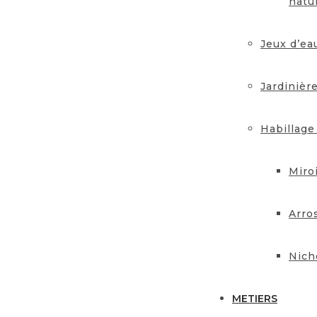
natu
Jeux d’ea
Jardinièr
Habillage
Miro
Arro
Nich
METIERS