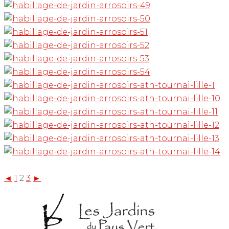
◄
1
2
3
►