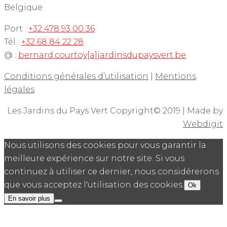
Belgique
Port :
+32 478 93 00 36
Tél :
+32 68 84 22 28
@ :
bernard.courtoy[a]jardinsdupaysvert.be
Conditions générales d’utilisation
|
Mentions
légales
Les Jardins du Pays Vert Copyright© 2019 | Made by
Webdigit
Nous utilisons des cookies pour vous garantir la
meilleure expérience sur notre site. Si vous
continuez à utiliser ce dernier, nous considérerons
que vous acceptez l'utilisation des cookies.
Ok
En savoir plus