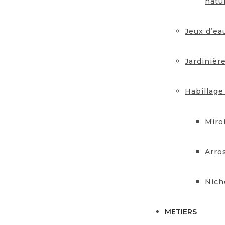
natu
Jeux d’ea
Jardinièr
Habillage
Miro
Arro
Nich
METIERS