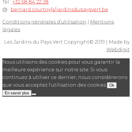
Tél :
+32 68 84 22 28
@ :
bernard.courtoy[a]jardinsdupaysvert.be
Conditions générales d’utilisation
|
Mentions
légales
Les Jardins du Pays Vert Copyright© 2019 | Made by
Webdigit
Nous utilisons des cookies pour vous garantir la
meilleure expérience sur notre site. Si vous
continuez à utiliser ce dernier, nous considérerons
que vous acceptez l'utilisation des cookies.
Ok
En savoir plus