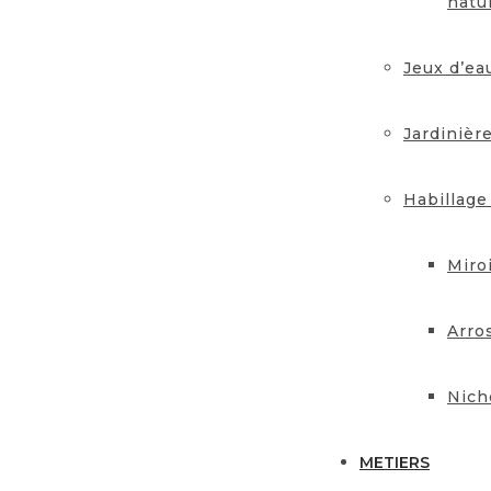
natu
Jeux d’ea
Jardinièr
Habillage
Miro
Arro
Nich
METIERS