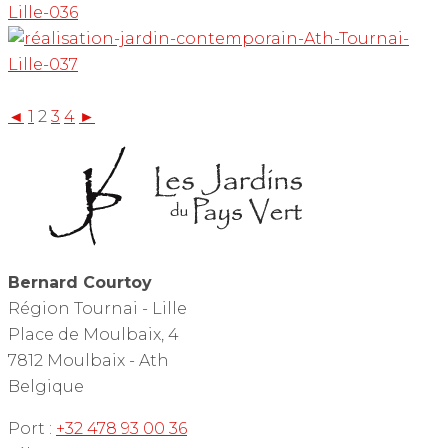
◄
1
2
3
4
►
Bernard Courtoy
Région Tournai - Lille
Place de Moulbaix, 4
7812 Moulbaix - Ath
Belgique
Port :
+32 478 93 00 36