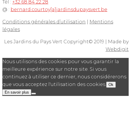
Tél :
+32 68 84 22 28
@ :
bernard.courtoy[a]jardinsdupaysvert.be
Conditions générales d’utilisation
|
Mentions
légales
Les Jardins du Pays Vert Copyright© 2019 | Made by
Webdigit
Nous utilisons des cookies pour vous garantir la
meilleure expérience sur notre site. Si vous
continuez à utiliser ce dernier, nous considérerons
que vous acceptez l'utilisation des cookies.
Ok
En savoir plus