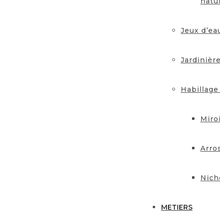
natu
Jeux d’ea
Jardinièr
Habillage
Miro
Arro
Nich
METIERS