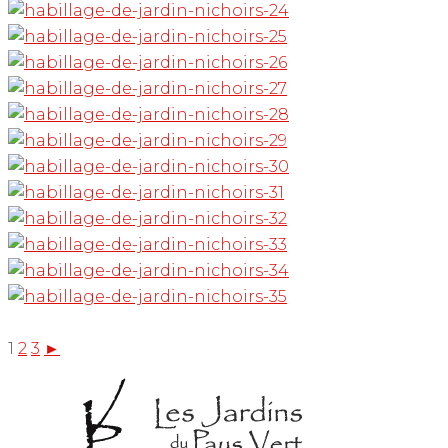
1
2
3
►