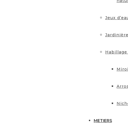
natu
Jeux d’ea
Jardinièr
Habillage
Miro
Arro
Nich
METIERS