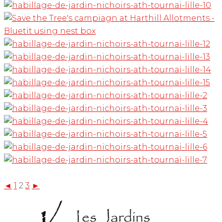
◄
1
2
3
►