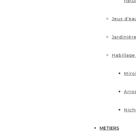
natu
Jeux d’ea
Jardinièr
Habillage
Miro
Arro
Nich
METIERS