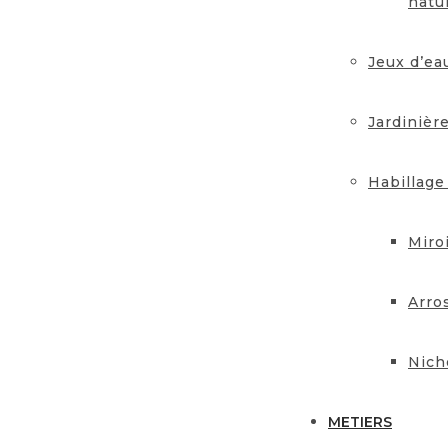
natu
Jeux d’ea
Jardinièr
Habillage
Miro
Arro
Nich
METIERS