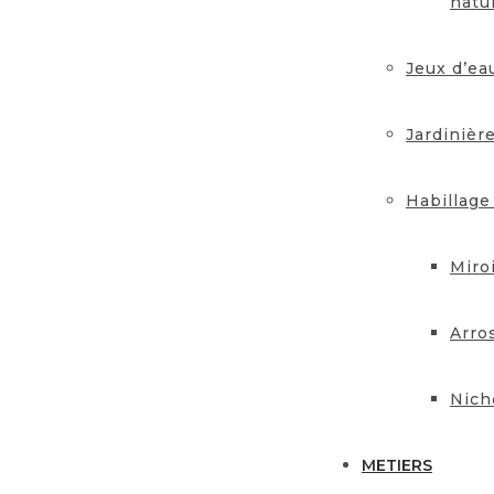
natu
Jeux d’ea
Jardinièr
Habillage
Miro
Arro
Nich
METIERS