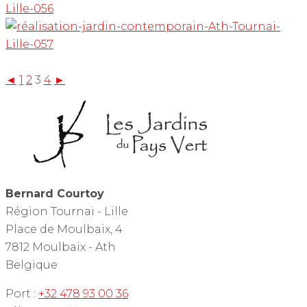
◄
1
2
3
4
►
Bernard Courtoy
Région Tournai - Lille
Place de Moulbaix, 4
7812 Moulbaix - Ath
Belgique
Port :
+32 478 93 00 36