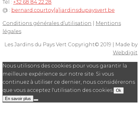
Tél :
+32 68 84 22 28
@ :
bernard.courtoy[a]jardinsdupaysvert.be
Conditions générales d’utilisation
|
Mentions
légales
Les Jardins du Pays Vert Copyright© 2019 | Made by
Webdigit
Nous utilisons des cookies pour vous garantir la
meilleure expérience sur notre site. Si vous
continuez à utiliser ce dernier, nous considérerons
que vous acceptez l'utilisation des cookies.
Ok
En savoir plus